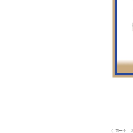
前一个：
ꄴ