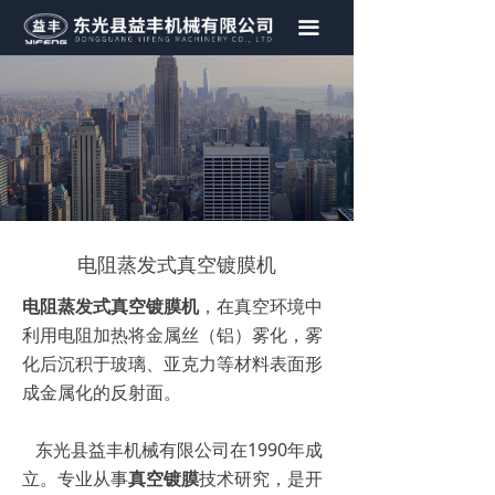
首页
끀
关于我们
产品中心
视频展示
新闻资讯
电阻蒸发式真空镀膜机
荣誉证书
电阻蒸发式真空镀膜机
，在真空环境中
联系我们
利用电阻加热将金属丝（铝）雾化，雾
化后沉积于玻璃、亚克力等材料表面形
成金属化的反射面。
东光县益丰机械有限公司在1990年成
立。专业从事
真空镀膜
技术研究，是开