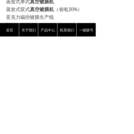
蒸发式单式
真空镀膜机
蒸发式双式
真空镀膜机
（省电30%）
亚克力磁控镀膜生产线
塑料真空镀膜机
首页
关于我们
产品中心
联系我们
一键拨号
玻璃清洗机、玻璃淋漆机
玻璃喷漆机
PVD
多弧离子镀膜机
光学镀膜机
高档汽车后视镜全套生产线
大型磁控镀膜生产线
上一篇：
无
ꄴ
下一篇：
无
ꄲ
版权所有：
东光县益丰机械有限公司
冀ICP备09020093号-1